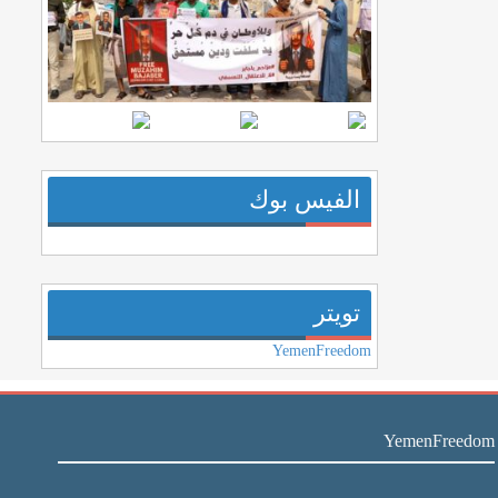
الفيس بوك
تويتر
YemenFreedom
YemenFreedom