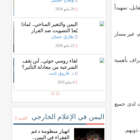
وضاح الجليل
ي صنعاء، دون مقابل، تمهيداً
29 مايو 2026
اليمن والتغير المناخي.. لماذا
يُعدّ التصويت ضد القرار
، عبر مسار
الأممي خسارة للمصلحة
طارق حسان
اليمنية؟
22 مايو 2026
راف بأهمية
لقاء روسي حوثي.. أين تقف
الشرعية من معادلة التأثير؟
د. فاروق ثابت
4 مايو 2026
ت لدى جميع
اليمن في الإعلام الخارجي
المزيد
ذويهم.
انهيار منظومة دعم
الفقراء في اليمن..