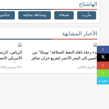
الهاشتاج
مأرب
صنعاء
وساطة محلية
جثامين
الأخبار المشابهة
بدء رحلة ناقلة النفط العملاقة" نوتيكا" من
الرياض.. الرئ
الصين إلى البحر الأحمر لتفريغ خزان صافر
الأمريكي الات
في اليمن
6 إبريل 2023 م
18 سبتمبر 2024 م
تلجرام