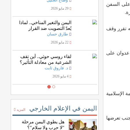
وضاح الجليل
 على السفن
29 مايو 2026
ة.
اليمن والتغير المناخي.. لماذا
ه تقرر وقف
يُعدّ التصويت ضد القرار
الأممي خسارة للمصلحة
طارق حسان
اليمنية؟
22 مايو 2026
 حالة وقوع أي عدوان على
لقاء روسي حوثي.. أين تقف
الشرعية من معادلة التأثير؟
د. فاروق ثابت
4 مايو 2026
 الإسلامية
اليمن في الإعلام الخارجي
المزيد
جنب تعرضها
هل يطوي اليمن مرحلة
"لا حرب ولا سلام"؟