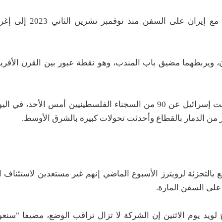
وأدى ما يزيد على 100 هجوم نفذه الحوثيون المتحالفو
 ويربطهما مضيق باب المندب، وهو نقطة عبور بين القرن الأفر
وأطلقت حماس سراح ثلاث رهينات إسرائيليات، فيما أفرجت إسرائيل عن 90 من السجناء الفلسطينيين أمس 
بالتجزئة لرويترز الأسبوع الماضي إنهم غير مستعدين لاستئناف ا
على السفن المارة.
ويد يوم الاثنين إن الشركة لا تزال تراقب الوضع، مضيفا "سنعود