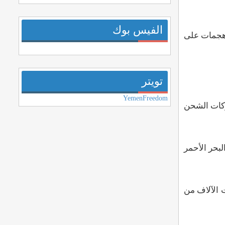
الفيس بوك
 هجمات على
تويتر
YemenFreedom
شركات الشحن
بحر الأحمر
ت الآلاف من