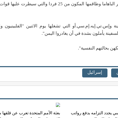
ويحتجز الحوثيون السفينة جالاكسي ليدر التي ترفع علم جزر الباهاما وطاقمها المكون من 25 فردا 
 وإس.تي.إيه.إم.سي.أو التي تشغلها يوم الاثنين "الفلبينيون و
السفينة يأملون بشدة في أن يغادروا اليمن".
ن بحالتهم النفسية".
إسرائيل
ي يجدد التزامه بدفع رواتب
بعثة الأمم المتحدة تعرب عن قلقها 