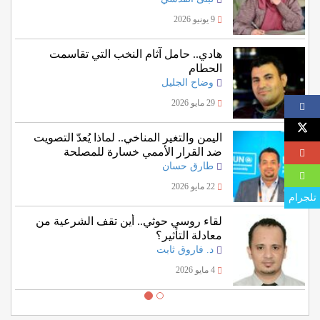
9 يونيو 2026
هادي.. حامل آثام النخب التي تقاسمت
الحطام
وضاح الجليل
29 مايو 2026
اليمن والتغير المناخي.. لماذا يُعدّ التصويت
ضد القرار الأممي خسارة للمصلحة
اليمنية؟
طارق حسان
22 مايو 2026
تلجرام
لقاء روسي حوثي.. أين تقف الشرعية من
معادلة التأثير؟
د. فاروق ثابت
4 مايو 2026