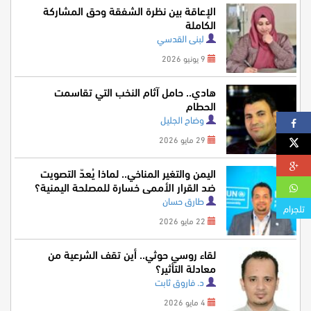
الإعاقة بين نظرة الشفقة وحق المشاركة
الكاملة
لبنى القدسي
9 يونيو 2026
هادي.. حامل آثام النخب التي تقاسمت
الحطام
وضاح الجليل
29 مايو 2026
اليمن والتغير المناخي.. لماذا يُعدّ التصويت
ضد القرار الأممي خسارة للمصلحة اليمنية؟
طارق حسان
تلجرام
22 مايو 2026
لقاء روسي حوثي.. أين تقف الشرعية من
معادلة التأثير؟
د. فاروق ثابت
4 مايو 2026