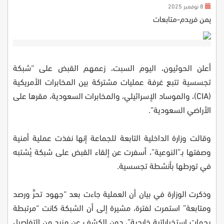
8 نوفمبر 2025
يمن فريدم-متابعات
أعلن الحوثيون، اليوم السبت، زعمهم القبض على “شبكة
تجسسية تتبع غرفة عمليات مشتركة بين المخابرات الأمريكية
(CIA)، والموساد الإسرائيلي، والمخابرات السعودية، مقرها على
الأراضي السعودية”.
وقالت وزارة الداخلية التابعة للجماعة إنها نفذت عملية أمنية
وصفتها بـ”النوعية”، أسفرت عن إلقاء القبض على شبكة يُشتبه
في تورطها بأنشطة تجسسية.
وذكرت الوزارة في بيان أن العملية جاءت بعد “جهود تحرٍّ ورصد
ومتابعة” استمرت لفترة، مشيرة إلى أن الشبكة كانت “مرتبطة
بجهات استخباراتية خارجية”، دون الكشف عن مزيد من التفاصيل