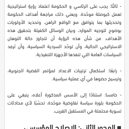
- ثالثًا: يجب على الرئاسي و الحكومة اعتماد رؤيةٍ استراتيجية
تعمل كبوصلة موحّدة. ويعني ذلك مراجعة أهداف الحكومة
وتحديثها بما يتوافق مع الواقع الراهن، وتحديد الأولويات
بوضوحٍ لتوجيه الموارد، وبيان الوسائل الكفيلة بتحقيق هذه
الأهداف. من شأن هذه الرؤية أن تتجاوز حالة التوهان
الاستراتيجي الحالية، وأن توحّد السردية السياسية، وأن تَرفِد
السياسات العامة التي تنفذها الأجهزة التنفيذية.
- رابعًا: استكمال ترتيبات الاعداد لمؤتمر القضية الجنوبية،
وترسيخ حضوها في أي عملية سياسية.
- خامسا: استنادًا إلى الأسس المذكورة أعلاه، ينبغي على
الحكومة بلورة سياسة تفاوضية موحّدة، تحسّبًا لأي محادثات
تسوية محتملة في المستقبل القريب.
■ المحور الثاني: الإصلاح المؤسسي