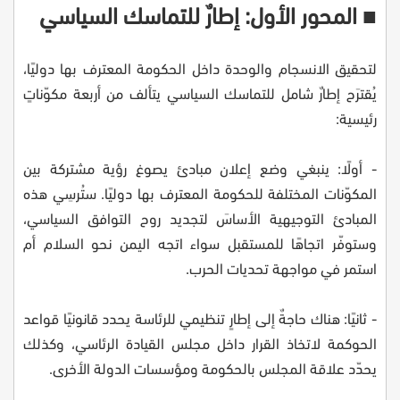
■ المحور الأول: إطارٌ للتماسك السياسي
لتحقيق الانسجام والوحدة داخل الحكومة المعترف بها دوليًا،
يُقترَح إطارٌ شامل للتماسك السياسي يتألف من أربعة مكوّناتٍ
رئيسية:
- أولًا: ينبغي وضع إعلان مبادئ يصوغ رؤية مشتركة بين
المكوّنات المختلفة للحكومة المعترف بها دوليًا. ستُرسِي هذه
المبادئ التوجيهية الأساسَ لتجديد روح التوافق السياسي،
وستوفّر اتجاهًا للمستقبل سواء اتجه اليمن نحو السلام أم
استمر في مواجهة تحديات الحرب.
- ثانيًا: هناك حاجةٌ إلى إطارٍ تنظيمي للرئاسة يحدد قانونيًا قواعد
الحوكمة لاتخاذ القرار داخل مجلس القيادة الرئاسي، وكذلك
يحدّد علاقة المجلس بالحكومة ومؤسسات الدولة الأخرى.