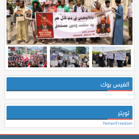
الفيس بوك
تويتر
YemenFreedom