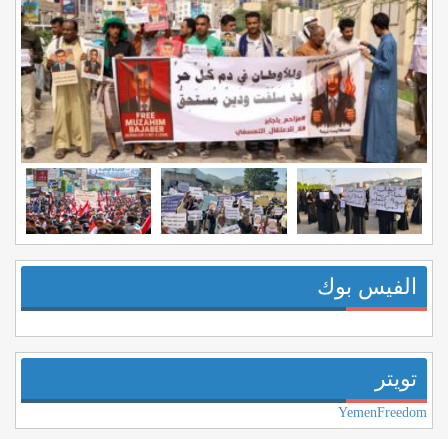
الفيس بوك
تويتر
YemenFreedom