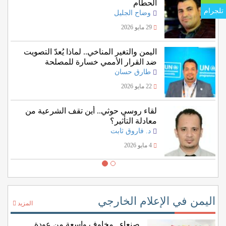
الحطام
تلجرام
وضاح الجليل
29 مايو 2026
اليمن والتغير المناخي.. لماذا يُعدّ التصويت
ضد القرار الأممي خسارة للمصلحة
اليمنية؟
طارق حسان
22 مايو 2026
لقاء روسي حوثي.. أين تقف الشرعية من
معادلة التأثير؟
د. فاروق ثابت
4 مايو 2026
اليمن في الإعلام الخارجي
المزيد
صنعاء.. مخاوف واسعة من عودة