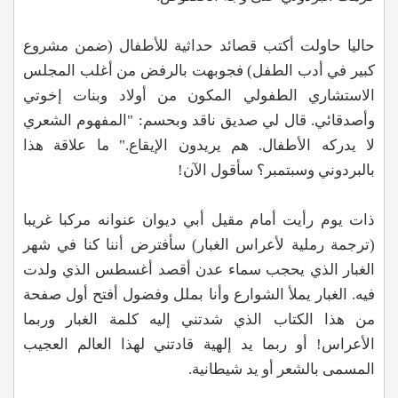
حاليا حاولت أكتب قصائد حداثية للأطفال (ضمن مشروع
كبير في أدب الطفل) فجوبهت بالرفض من أغلب المجلس
الاستشاري الطفولي المكون من أولاد وبنات إخوتي
وأصدقائي. قال لي صديق ناقد وبحسم: "المفهوم الشعري
لا يدركه الأطفال. هم يريدون الإيقاع." ما علاقة هذا
بالبردوني وسبتمبر؟ سأقول الآن!
ذات يوم رأيت أمام مقيل أبي ديوان عنوانه مركبا غريبا
(ترجمة رملية لأعراس الغبار) سأفترض أننا كنا في شهر
الغبار الذي يحجب سماء عدن أقصد أغسطس الذي ولدت
فيه. الغبار يملأ الشوارع وأنا بملل وفضول أفتح أول صفحة
من هذا الكتاب الذي شدتني إليه كلمة الغبار وربما
الأعراس! أو ربما يد إلهية قادتني لهذا العالم العجيب
المسمى بالشعر أو يد شيطانية.