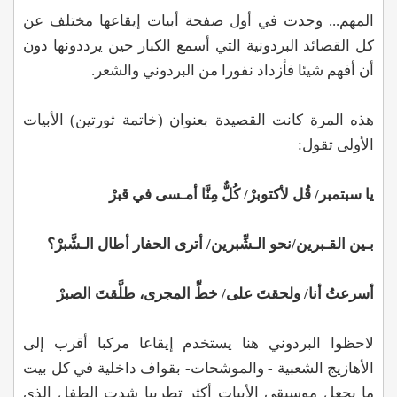
المهم... وجدت في أول صفحة أبيات إيقاعها مختلف عن
كل القصائد البردونية التي أسمع الكبار حين يرددونها دون
أن أفهم شيئا فأزداد نفورا من البردوني والشعر.
هذه المرة كانت القصيدة بعنوان (خاتمة ثورتين) الأبيات
الأولى تقول:
يا سبتمبر/ قُل لأكتوبرْ/ كُلٌّ مِنَّا أمـسى في قبرْ
بـين القـبرين/نحو الـشِّبرين/ أترى الحفار أطال الـشَّبرْ؟
أسرعتُ أنا/ ولحقتَ على/ خطِّ المجرى، طلَّقتَ الصبرْ
لاحظوا البردوني هنا يستخدم إيقاعا مركبا أقرب إلى
الأهازيج الشعبية - والموشحات- بقواف داخلية في كل بيت
ما يجعل موسيقى الأبيات أكثر تطريبا شدت الطفل الذي