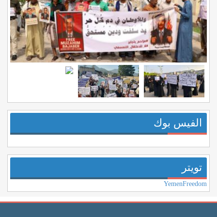
الفيس بوك
تويتر
YemenFreedom