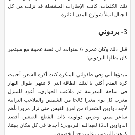
تلك الكلمات، كانت الإطارات المشتعلة قد نزلت من كل
الجبال لتملأ شوارع المدن الثائرة.
3- بردوني
قبل ذلك وكان عمري 6 سنوات، لي قصة عجيبة مع سبتمبر
كان بطلها البردوني!
مبدؤها أني وفي طفولتي المبكرة كنت أكره الشعر، أحببت
كرة القدم أكثر. يا لتلك الطاقة التي لا تنتهي طوال النهار
في ساحة المدرسة ثم ملاعب الحواري.. أعود للمنزل
مغرب كل يوم مغبرا كالحا من الشمس والملاعب الترابية
لأجد دواوين الشعراء من امرؤ القيس حتى نزار مرورا بأهم
شاعر يمني وعربي دواوينه ذات القطع الصغير، أقصد
الدواوين الـ12 لعبدالله البردوني؛ أجدها في كل مكان ببيتنا.
كرهت البردوني على وجه الخصوص.