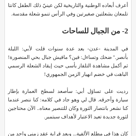
أعرف أبعاده الوطنية والتاريخية لكن عينيّ ذلك الطفل كانتا
تلمعان بشعلتين صغيرتين وفي الرأس تنمو شعلة مقدسة.
2- من الجبال للساحات
في المدينة -عدن- بعد عدة سنوات قلت لأبي: الليلة
بأنصر." ضحك وتساءل: فين؟ مافيش جبال بحي المنصورة!
ثم أكمل مشاهدة التلفاز بأسى حيث إيقاد الشعلة الرسمي
الباهت في خضم انهيار الزمن الجمهوري!
رديت على تساؤل أبي: سأصعد لسطح العمارة بإطار
سيارة وأحرقه. قال لي وهو جاد في كلامه: كنا ننصر عندما
كنا نشعر بانتصار الثورة وكان للتنصير معناه.. الآن محتاجين
لثورة جديدة تعيد الاعتبار لأهداف سبتمبر.
كان هذا في مطلع الألفية... وبعد قرابة عقد زمني واحد من