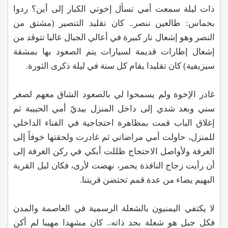
ذات ليلة سمعت أمي تسأل إخوتي الكبار إلى أين؟ ردوا
بحماس: طالعين ننصر.. كان تقليد التنصير (مشتق من
النصر وهو إشعال نار كبيرة في أعالي الجبال غالبا تتوقد من
إشعال إطارات قديمة لسيارات يتم الصعود بها بمشقة
سيزيفية) كان تقليدا يقام كل سنة في ليلة ذكرى الثورة.
غادر الإخوة ولم يسمحوا لي بالصعود الشاق معهم لصغر
سني وبعد شدي إلى داخل المنزل بيديّ أمي الحبيبة ثم
إغلاق الباب قمت بمظاهرة احتجاجية في الفناء الداخلي
للمنزل، حاولت أمي مراضاتي ثم غادرت ولحقتها خوفاً إلى
الغرفة ولأواصل الاحتجاج ظللت أبكي في ركن الغرفة إلى
أن رأيت زجاج النافذة يحمر، نهضت لأرى، فكان ليل القرية
البهيم يضاء من عدة قمم تحتضن قريتنا.
لا يكتفي اليمنيون بالشعلة الرسمية في العاصمة والمدن
فكل جبل هو شعلة بحد ذاته.. كان مشهدا مهيبا لم أكن