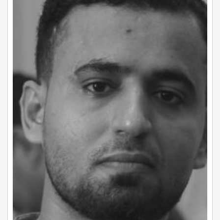
حكايات
من
طفولة
سبتمبرية