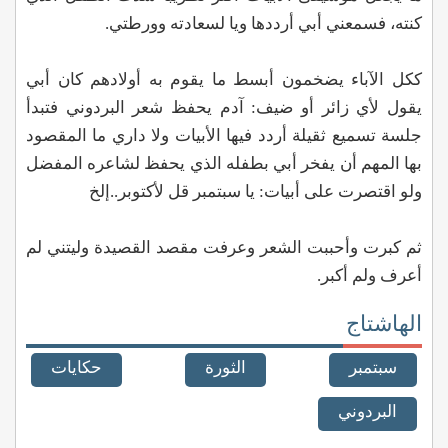
كنته، فسمعني أبي أرددها ويا لسعادته وورطتي.
ككل الآباء يضخمون أبسط ما يقوم به أولادهم كان أبي
يقول لأي زائر أو ضيف: آدم يحفظ شعر البردوني فتبدأ
جلسة تسميع ثقيلة أردد فيها الأبيات ولا داري ما المقصود
بها المهم أن يفخر أبي بطفله الذي يحفظ لشاعره المفضل
ولو اقتصرت على أبيات: يا سبتمبر قل لأكتوبر..إلخ
ثم كبرت وأحببت الشعر وعرفت مقصد القصيدة وليتني لم
أعرف ولم أكبر.
الهاشتاج
سبتمبر
الثورة
حكايات
البردوني