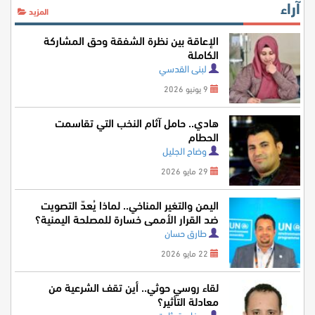
آراء
المزيد
الإعاقة بين نظرة الشفقة وحق المشاركة
الكاملة
لبنى القدسي
9 يونيو 2026
هادي.. حامل آثام النخب التي تقاسمت
الحطام
وضاح الجليل
29 مايو 2026
اليمن والتغير المناخي.. لماذا يُعدّ التصويت
ضد القرار الأممي خسارة للمصلحة اليمنية؟
طارق حسان
22 مايو 2026
لقاء روسي حوثي.. أين تقف الشرعية من
معادلة التأثير؟
د. فاروق ثابت